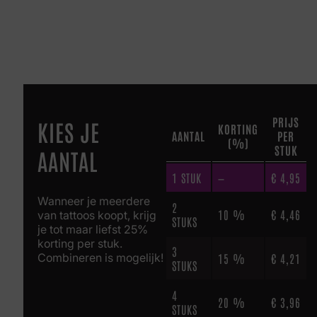
PRIJS
KIES JE
KORTING
AANTAL
PER
(%)
STUK
AANTAL
1
STUK
—
€
4,95
Wanneer je meerdere
2
10 %
€
4,46
van tattoos koopt, krijg
STUKS
je tot maar liefst 25%
korting per stuk.
3
Combineren is mogelijk!
15 %
€
4,21
STUKS
4
20 %
€
3,96
STUKS