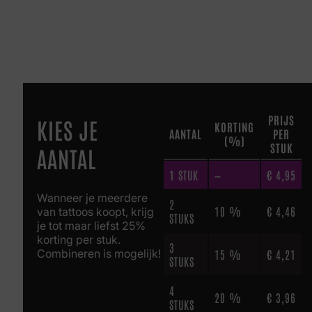
PRIJS
KIES JE
KORTING
AANTAL
PER
(%)
STUK
AANTAL
1
STUK
—
€
4,95
Wanneer je meerdere
2
10 %
€
4,46
van tattoos koopt, krijg
STUKS
je tot maar liefst 25%
korting per stuk.
3
Combineren is mogelijk!
15 %
€
4,21
STUKS
4
20 %
€
3,96
STUKS