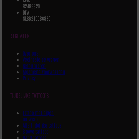
82489920
BTW:
NL862490868B01
ALGEMEEN
Over ons
Veelgestelde vragen
Retourneren
Algemene voorwaarden
Privacy
TIJDELIJKE TATTOO’S
Tattoo met eigen
ontwerp
Alle tijdelijke tattoos
Sleeve tattoos
Hand tattoos