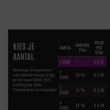
PRIJS
KIES JE
KORTING
AANTAL
PER
(%)
STUK
AANTAL
1
STUK
—
€
6,57
Wanneer je meerdere
2
10 %
€
5,92
van tattoos koopt, krijg
STUKS
je tot maar liefst 25%
korting per stuk.
3
Combineren is mogelijk!
15 %
€
5,59
STUKS
4
20 %
€
5,26
STUKS