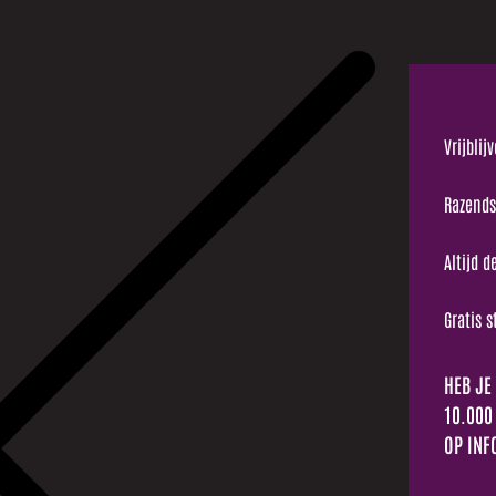
Vrijbli
Razends
Altijd d
Gratis 
HEB JE
10.000
OP INF