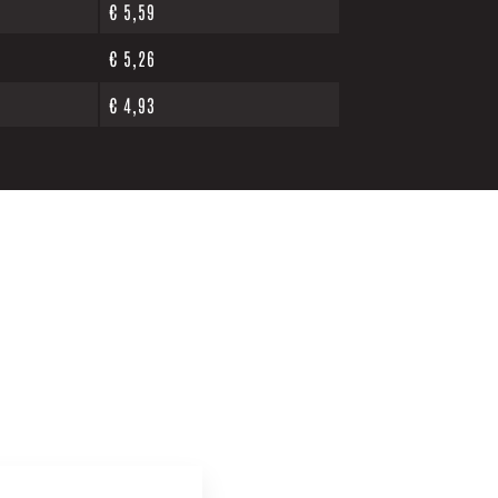
€
5,59
€
5,26
€
4,93