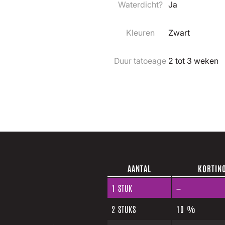
Waterdicht?
Ja
Kleuren
Zwart
Duur tatoeage
2 tot 3 weken
AANTAL
KORTIN
1
STUK
—
2 STUKS
10 %