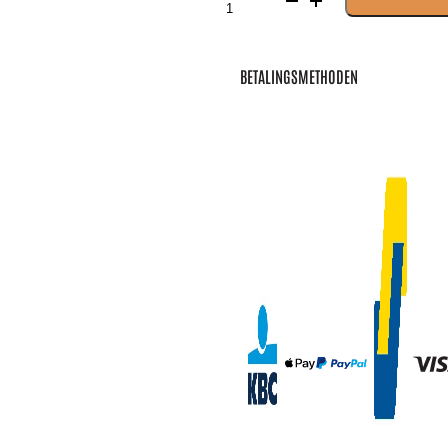
simple
rose
aantal
BETALINGSMETHODEN