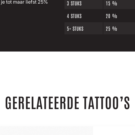
je tot maar liefst 25%
3 STUKS
15 %
4 STUKS
20 %
5+ STUKS
25 %
GERELATEERDE TATTOO’S