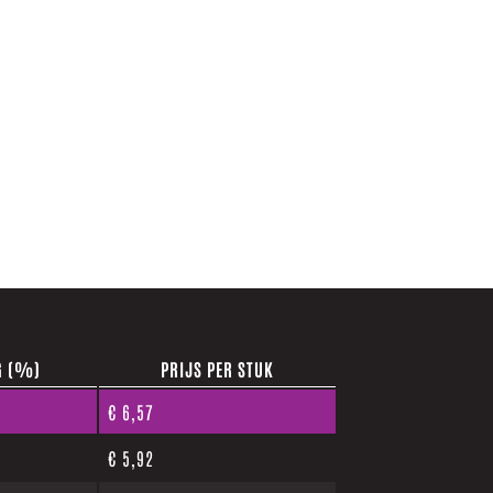
G (%)
PRIJS PER STUK
€
6,57
€
5,92