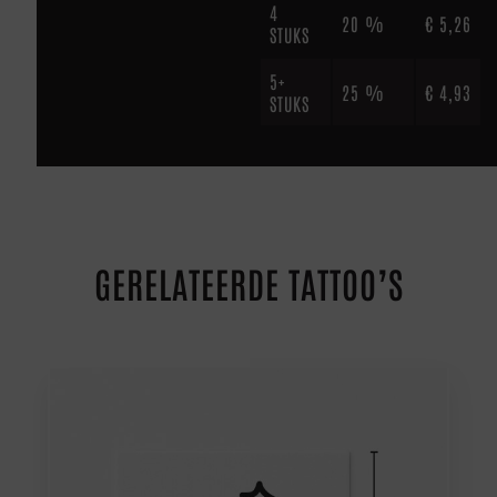
4
20 %
€
5,26
STUKS
5+
25 %
€
4,93
STUKS
GERELATEERDE TATTOO’S