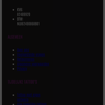
KVK:
82489920
BTW:
NL862490868B01
ALGEMEEN
Over ons
Veelgestelde vragen
Retourneren
Algemene voorwaarden
Privacy
TIJDELIJKE TATTOO’S
Tattoo met eigen
ontwerp
Alle tijdelijke tattoos