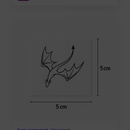
Semi permanent
,
Universeel