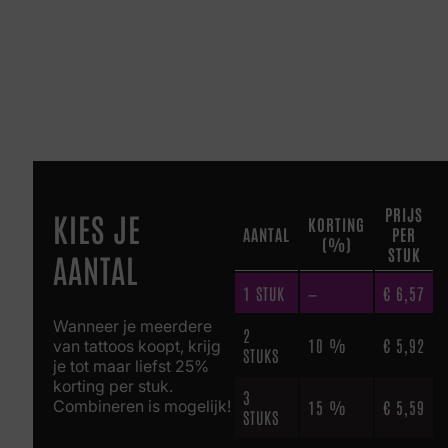
PRIJS
KIES JE
KORTING
AANTAL
PER
(%)
STUK
AANTAL
1
STUK
—
€
6,57
Wanneer je meerdere
2
10 %
€
5,92
van tattoos koopt, krijg
STUKS
je tot maar liefst 25%
korting per stuk.
3
Combineren is mogelijk!
15 %
€
5,59
STUKS