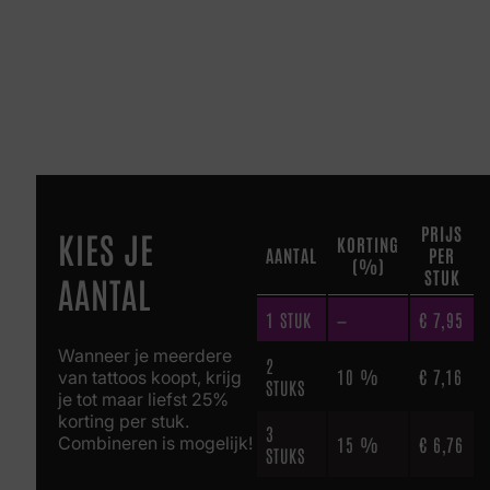
PRIJS
KIES JE
KORTING
AANTAL
PER
(%)
STUK
AANTAL
1
STUK
—
€
7,95
Wanneer je meerdere
2
10 %
€
7,16
van tattoos koopt, krijg
STUKS
je tot maar liefst 25%
korting per stuk.
3
Combineren is mogelijk!
15 %
€
6,76
STUKS