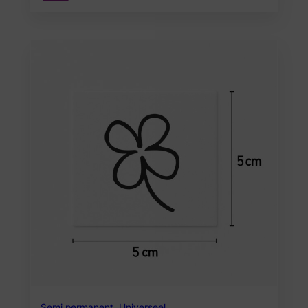
Semi permanent
,
Universeel