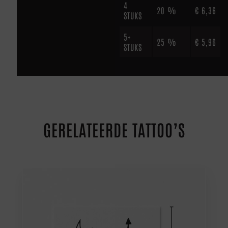
4
20 %
€
6,36
STUKS
5+
25 %
€
5,96
STUKS
GERELATEERDE TATTOO’S