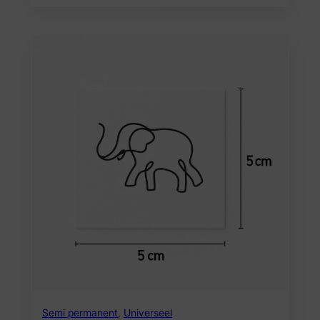
Semi permanent
,
Universeel