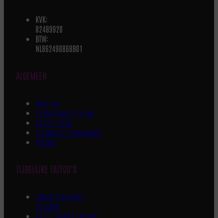
KVK:
82489920
BTW:
NL862490868B01
ALGEMEEN
Over ons
Veelgestelde vragen
Retourneren
Algemene voorwaarden
Privacy
TIJDELIJKE TATTOO’S
Tattoo met eigen
ontwerp
Alle tijdelijke tattoos