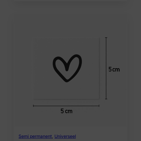
Semi permanent
,
Universeel