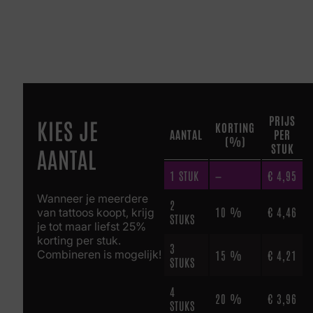
PRIJS
KIES JE
KORTING
AANTAL
PER
(%)
STUK
AANTAL
1
STUK
—
€
4,95
Wanneer je meerdere
2
10 %
€
4,46
van tattoos koopt, krijg
STUKS
je tot maar liefst 25%
korting per stuk.
3
Combineren is mogelijk!
15 %
€
4,21
STUKS
4
20 %
€
3,96
STUKS