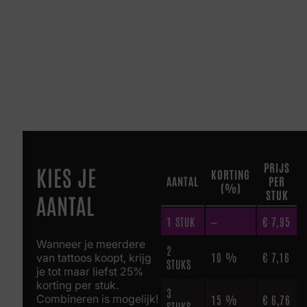
PRIJS
KIES JE
KORTING
AANTAL
PER
(%)
STUK
AANTAL
1
STUK
—
€
7,95
Wanneer je meerdere
2
10 %
€
7,16
van tattoos koopt, krijg
STUKS
je tot maar liefst 25%
korting per stuk.
3
Combineren is mogelijk!
15 %
€
6,76
STUKS