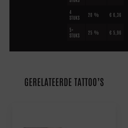
4
20 %
€
6,36
STUKS
5+
25 %
€
5,96
STUKS
GERELATEERDE TATTOO’S