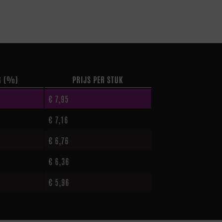
G (%)
PRIJS PER STUK
€
7,95
€
7,16
€
6,76
€
6,36
€
5,96