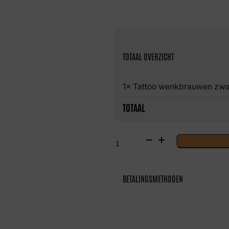
TOTAAL OVERZICHT
1× Tattoo wenkbrauwen zwa
TOTAAL
Tattoo
wenkbrauwen
zwart
6
aantal
BETALINGSMETHODEN