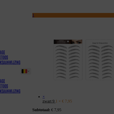
1
AGE
ATTOOS
IKSAANWIJZING
AGE
ATTOOS
IKSAANWIJZING
×
zwart 9
1 ×
€
7,95
Subtotaal:
€
7,95