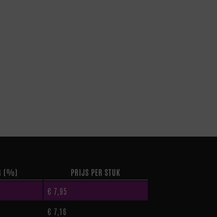
G (%)
PRIJS PER STUK
€
7,95
€
7,16