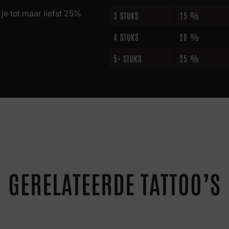
je tot maar liefst 25%
3 STUKS
15 %
4 STUKS
20 %
5+ STUKS
25 %
GERELATEERDE TATTOO’S