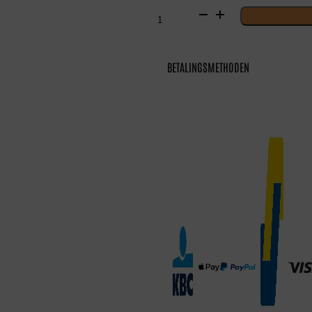
Tattoo
king
aantal
BETALINGSMETHODEN