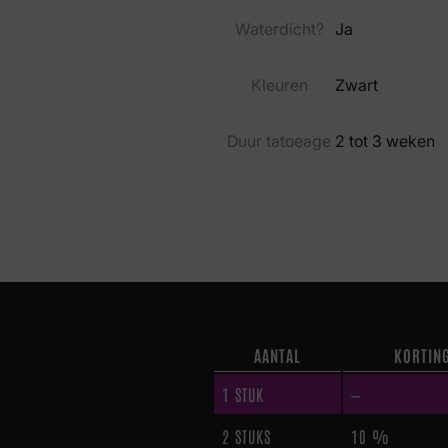
Waterdicht?
Ja
Kleuren
Zwart
Duur tatoeage
2 tot 3 weken
AANTAL
KORTIN
1
STUK
—
2 STUKS
10 %