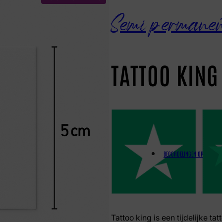
Semi permane
TATTOO KING
BEOORDELINGEN OP
Tattoo king is een tijdelijke ta