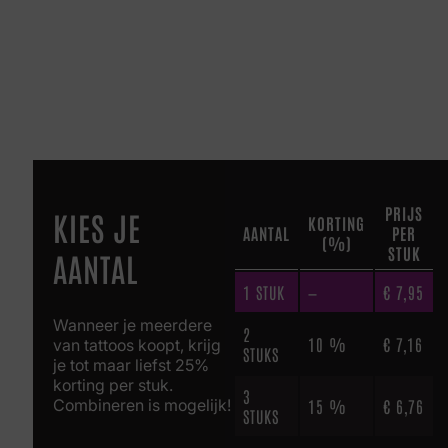
PRIJS
KIES JE
KORTING
AANTAL
PER
(%)
STUK
AANTAL
1
STUK
—
€
7,95
Wanneer je meerdere
2
10 %
€
7,16
van tattoos koopt, krijg
STUKS
je tot maar liefst 25%
korting per stuk.
3
Combineren is mogelijk!
15 %
€
6,76
STUKS