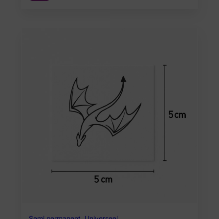
Semi permanent
,
Universeel