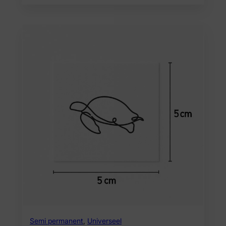
Semi permanent
,
Universeel