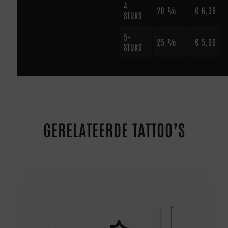
4
20 %
€
6,36
STUKS
5+
25 %
€
5,96
STUKS
GERELATEERDE TATTOO’S