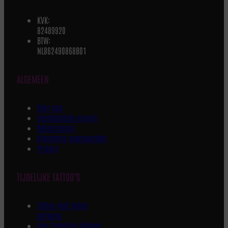
KVK:
82489920
BTW:
NL862490868B01
ALGEMEEN
Over ons
Veelgestelde vragen
Retourneren
Algemene voorwaarden
Privacy
TIJDELIJKE TATTOO’S
Tattoo met eigen
ontwerp
Alle tijdelijke tattoos