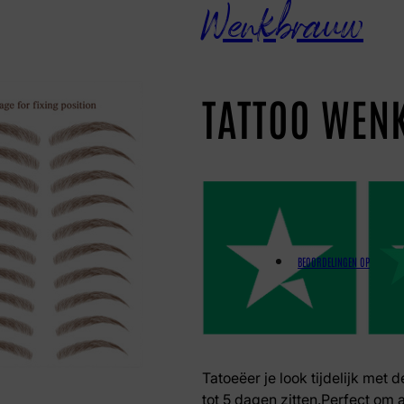
Wenkbrauw
TATTOO WEN
BEOORDELINGEN OP
Tatoeëer je look tijdelijk met 
tot 5 dagen zitten.Perfect om 