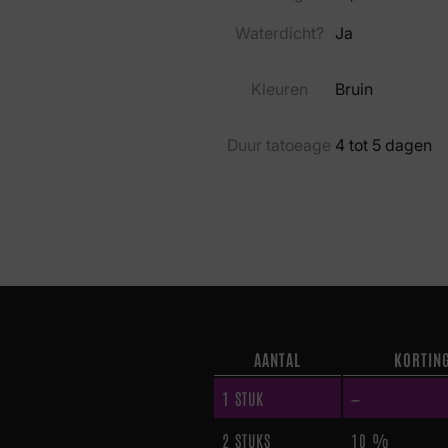
Waterdicht?
Ja
Kleuren
Bruin
Duur tatoeage
4 tot 5 dagen
AANTAL
KORTIN
1
STUK
—
2 STUKS
10 %