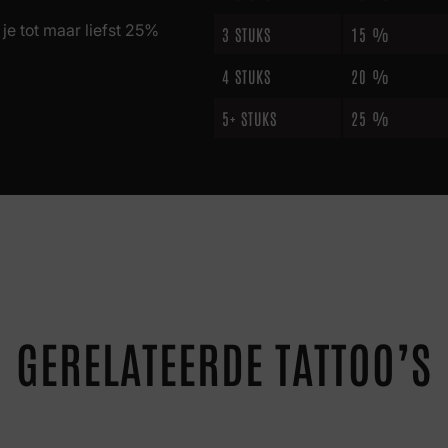
je tot maar liefst 25%
3 STUKS
15 %
4 STUKS
20 %
5+ STUKS
25 %
GERELATEERDE TATTOO’S