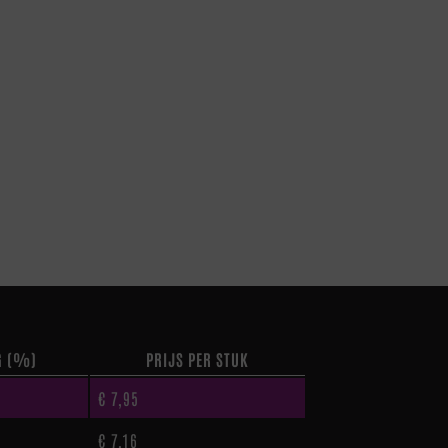
G (%)
PRIJS PER STUK
€
7,95
€
7,16