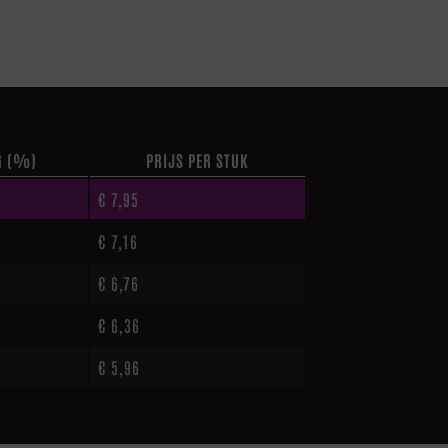
G (%)
PRIJS PER STUK
€
7,95
€
7,16
€
6,76
€
6,36
€
5,96