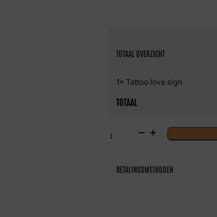
TOTAAL OVERZICHT
1× Tattoo love sign
TOTAAL
Tattoo
love
sign
aantal
BETALINGSMETHODEN