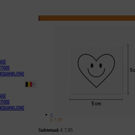
1
AGE
ATTOOS
IKSAANWIJZING
AGE
ATTOOS
IKSAANWIJZING
×
€
7,95
Subtotaal:
€
7,95