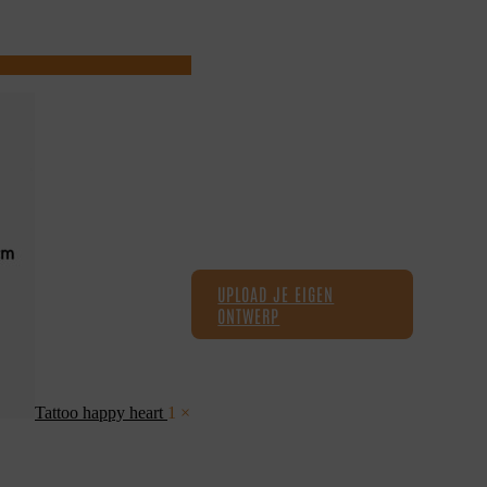
UPLOAD JE EIGEN
ONTWERP
Tattoo happy heart
1 ×