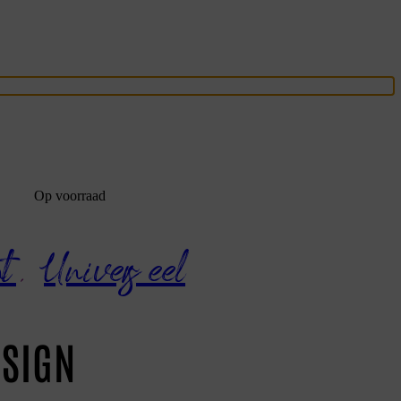
Op voorraad
nt
,
Universeel
 SIGN