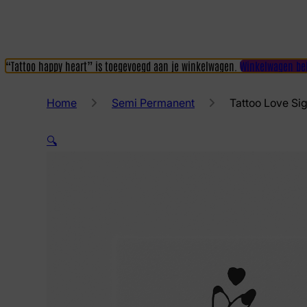
“Tattoo happy heart” is toegevoegd aan je winkelwagen.
Winkelwagen be
Home
Semi Permanent
Tattoo Love Si
🔍