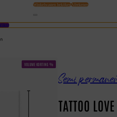
Winkelwagen bekijken
Afrekenen
kijken
gn
Semi permane
TATTOO LOVE