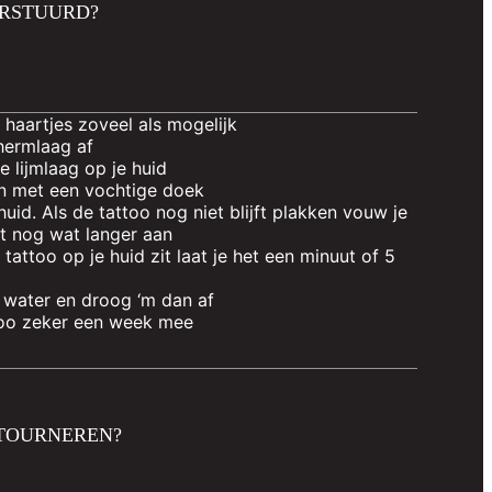
ERSTUURD?
 haartjes zoveel als mogelijk
chermlaag af
 lijmlaag op je huid
an met een vochtige doek
huid. Als de tattoo nog niet blijft plakken vouw je
et nog wat langer aan
 tattoo op je huid zit laat je het een minuut of 5
 water en droog ‘m dan af
ttoo zeker een week mee
ETOURNEREN?