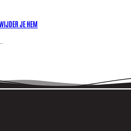
RWIJDER JE HEM
s…